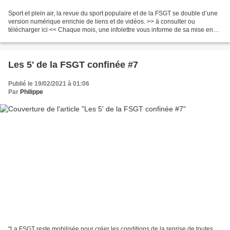
Sport et plein air, la revue du sport populaire et de la FSGT se double d’une
version numérique enrichie de liens et de vidéos. >> à consulter ou
télécharger ici << Chaque mois, une infolettre vous informe de sa mise en
ligne, en attirant l'attention...
Les 5' de la FSGT confinée #7
Publié le 19/02/2021 à 01:06
Par
Philippe
"La FSGT reste mobilisée pour créer les conditions de la reprise de toutes