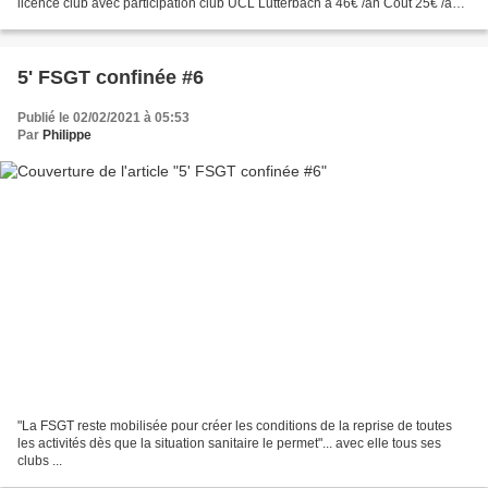
licence club avec participation club UCL Lutterbach à 46€ /an Coût 25€ /an
pour la participation pour les personnes...
5' FSGT confinée #6
Publié le 02/02/2021 à 05:53
Par
Philippe
"La FSGT reste mobilisée pour créer les conditions de la reprise de toutes
les activités dès que la situation sanitaire le permet"... avec elle tous ses
clubs ...