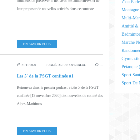
Soucieux de préserver le lien avec ses adhérent·e·s et de
Z'on Parl
leur proposer de nouvelles activités dans ce contexte...
Montagne 
Multi-Mar
Amitié & 
Badminto
Marche N
EN SAVOIR PLUS
Randonnée
Gymnasti
21/11/2020
PUBLIÉ DEPUIS OVERBLOG
…
Pétanque
(
Sport San
Les 5' de la FSGT confinée #1
Sport De 
Retrouvez dans le premier podcast-vidéo 5' de la FSGT
confinée [12 novembre 2020] des nouvelles du comité des
Alpes-Maritimes...
EN SAVOIR PLUS