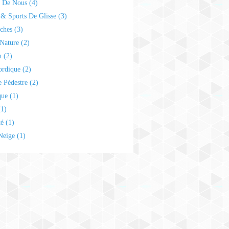
e De Nous
(4)
& Sports De Glisse
(3)
ches
(3)
Nature
(2)
n
(2)
ordique
(2)
 Pédestre
(2)
que
(1)
1)
té
(1)
Neige
(1)