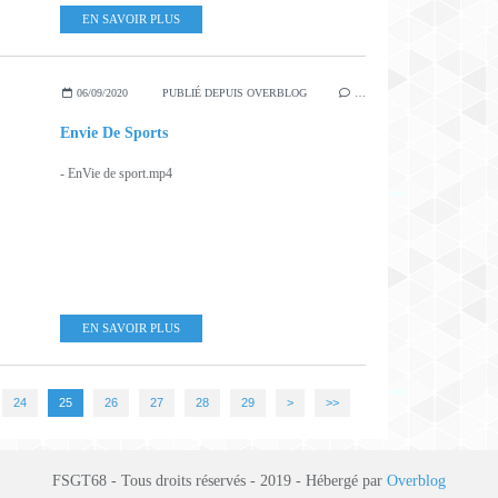
EN SAVOIR PLUS
06/09/2020
PUBLIÉ DEPUIS OVERBLOG
…
Envie De Sports
- EnVie de sport.mp4
EN SAVOIR PLUS
24
25
26
27
28
29
>
>>
FSGT68 - Tous droits réservés - 2019 - Hébergé par
Overblog