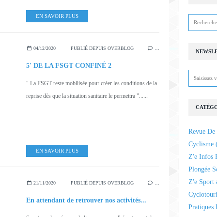
EN SAVOIR PLUS
04/12/2020
PUBLIÉ DEPUIS OVERBLOG
…
NEWSL
5' DE LA FSGT CONFINÉ 2
" La FSGT reste mobilisée pour créer les conditions de la
reprise dès que la situation sanitaire le permettra "......
CATÉGO
Revue De 
Cyclisme
(
EN SAVOIR PLUS
Z'e Infos 
Plongée S
Z'e Sport 
21/11/2020
PUBLIÉ DEPUIS OVERBLOG
…
Cyclotour
En attendant de retrouver nos activités...
Pratiques 