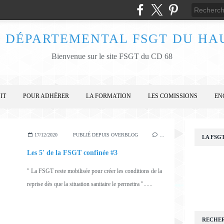
 DÉPARTEMENTAL FSGT DU HA
Bienvenue sur le site FSGT du CD 68
IT
POUR ADHÉRER
LA FORMATION
LES COMISSIONS
EN
17/12/2020
PUBLIÉ DEPUIS OVERBLOG
…
LA FSG
Les 5' de la FSGT confinée #3
" La FSGT reste mobilisée pour créer les conditions de la
reprise dès que la situation sanitaire le permettra "......
RECHE