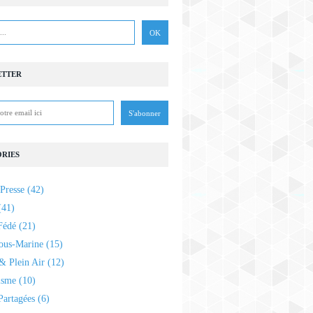
ETTER
RIES
Presse
(42)
41)
Fédé
(21)
ous-Marine
(15)
& Plein Air
(12)
isme
(10)
Partagées
(6)