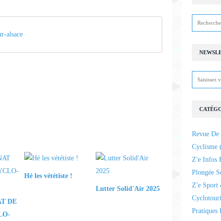
r-alsace
NEWSL
CATÉGO
Revue De 
Cyclisme
(
Z'e Infos 
Plongée S
Hé les vététiste !
Z'e Sport 
Lutter Solid'Air 2025
Cyclotour
T DE
Pratiques 
LO-