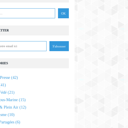
ETTER
RIES
Presse
(42)
41)
Fédé
(21)
ous-Marine
(15)
& Plein Air
(12)
isme
(10)
Partagées
(6)