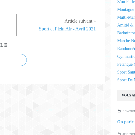
Z'on Parl
Montagne 
Multi-Mar
Amitié & 
Sport et Plein Air - Avril 2021
Badminto
Marche N
CLE
Randonnée
Gymnasti
Pétanque
(
Sport San
Sport De 
VOUS AI
01/04/202
On parle 
20/01/202