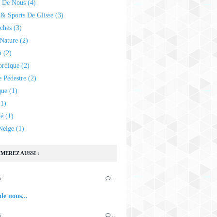
e De Nous
(4)
& Sports De Glisse
(3)
ches
(3)
Nature
(2)
n
(2)
ordique
(2)
 Pédestre
(2)
que
(1)
1)
té
(1)
Neige
(1)
MEREZ AUSSI :
6
…
de nous...
6
…