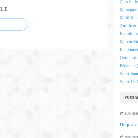
Z'on Parl
CLE
Montagne 
Multi-Mar
Amitié & 
Badminto
Marche N
Randonnée
Gymnasti
Pétanque
(
Sport San
Sport De 
VOUS AI
01/04/202
On parle 
20/01/202