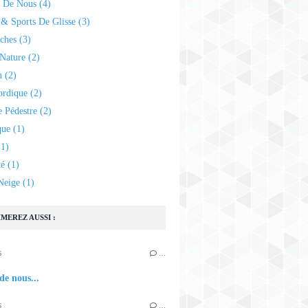
e De Nous
(4)
& Sports De Glisse
(3)
ches
(3)
Nature
(2)
n
(2)
ordique
(2)
 Pédestre
(2)
que
(1)
1)
té
(1)
Neige
(1)
MEREZ AUSSI :
6
…
de nous...
6
…