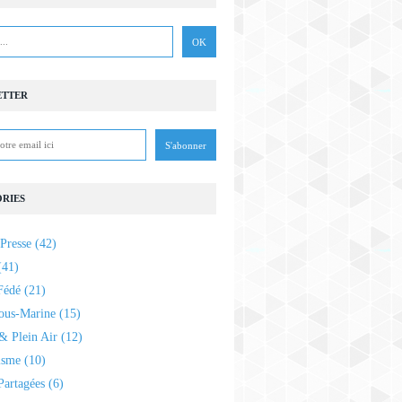
ETTER
RIES
Presse
(42)
41)
Fédé
(21)
ous-Marine
(15)
& Plein Air
(12)
isme
(10)
Partagées
(6)