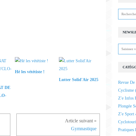
NEWSL
CATÉGO
Hé les vététiste !
Lutter Solid'Air 2025
Revue De 
T DE
Cyclisme
(
LO-
Z'e Infos 
Plongée S
Z'e Sport 
Cyclotour
Gymnastique
Pratiques 