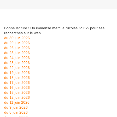
Bonne lecture ! Un immense merci à Nicolas KSISS pour ses
recherches sur le web.
du 30 juin 2026
du 29 juin 2026
du 26 juin 2026
du 25 juin 2026
du 24 juin 2026
du 23 juin 2026
du 22 juin 2026
du 19 juin 2026
du 18 juin 2026
du 17 juin 2026
du 16 juin 2026
du 15 juin 2026
du 12 juin 2026
du 11 juin 2026
du 9 juin 2026
du 8 juin 2026