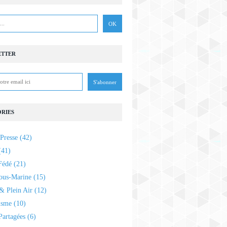
ETTER
RIES
Presse
(42)
41)
Fédé
(21)
ous-Marine
(15)
& Plein Air
(12)
isme
(10)
Partagées
(6)