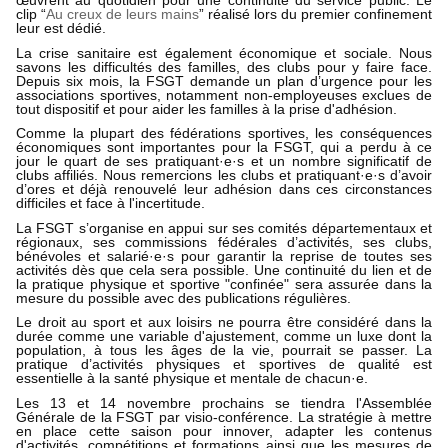
œuvrent au quotidien pour une continuité du service public. Le
clip “
Au creux de leurs mains
” réalisé lors du premier confinement
leur est dédié.
La crise sanitaire est également économique et sociale. Nous
savons les difficultés des familles, des clubs pour y faire face.
Depuis six mois, la FSGT demande un plan d’urgence pour les
associations sportives, notamment non-employeuses exclues de
tout dispositif et pour aider les familles à la prise d'adhésion.
Comme la plupart des fédérations sportives, les conséquences
économiques sont importantes pour la FSGT, qui a perdu à ce
jour le quart de ses pratiquant·e·s et un nombre significatif de
clubs affiliés. Nous remercions les clubs et pratiquant·e·s d’avoir
d’ores et déjà renouvelé leur adhésion dans ces circonstances
difficiles et face à l'incertitude.
La FSGT s’organise en appui sur ses comités départementaux et
régionaux, ses commissions fédérales d’activités, ses clubs,
bénévoles et salarié·e·s pour garantir la reprise de toutes ses
activités dès que cela sera possible. Une continuité du lien et de
la pratique physique et sportive "confinée" sera assurée dans la
mesure du possible avec des publications régulières.
Le droit au sport et aux loisirs ne pourra être considéré dans la
durée comme une variable d'ajustement, comme un luxe dont la
population, à tous les âges de la vie, pourrait se passer. La
pratique d’activités physiques et sportives de qualité est
essentielle à la santé physique et mentale de chacun·e.
Les 13 et 14 novembre prochains se tiendra l'Assemblée
Générale de la FSGT par visio-conférence. La stratégie à mettre
en place cette saison pour innover, adapter les contenus
d'activités, compétitions et formations ainsi que les mesures de