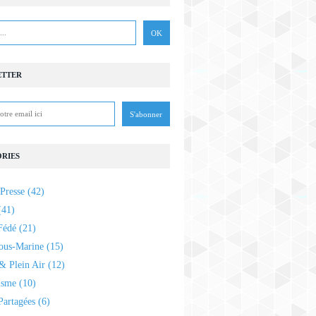
ETTER
RIES
Presse
(42)
41)
Fédé
(21)
ous-Marine
(15)
& Plein Air
(12)
isme
(10)
Partagées
(6)