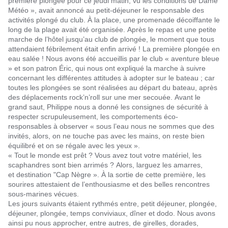
première plongée pour ce jeudi matin, vu les conditions de Dame
Météo », avait annoncé au petit-déjeuner le responsable des
activités plongé du club. À la place, une promenade décoiffante le
long de la plage avait été organisée. Après le repas et une petite
marche de l’hôtel jusqu’au club de plongée, le moment que tous
attendaient fébrilement était enfin arrivé ! La première plongée en
eau salée ! Nous avons été accueillis par le club « aventure bleue
» et son patron Éric, qui nous ont expliqué la marche à suivre
concernant les différentes attitudes à adopter sur le bateau ; car
toutes les plongées se sont réalisées au départ du bateau, après
des déplacements rock’n’roll sur une mer secouée. Avant le
grand saut, Philippe nous a donné les consignes de sécurité à
respecter scrupuleusement, les comportements éco-
responsables à observer « sous l’eau nous ne sommes que des
invités, alors, on ne touche pas avec les mains, on reste bien
équilibré et on se régale avec les yeux ».
« Tout le monde est prêt ? Vous avez tout votre matériel, les
scaphandres sont bien arrimés ? Alors, larguez les amarres,
et destination "Cap Nègre ». À la sortie de cette première, les
sourires attestaient de l’enthousiasme et des belles rencontres
sous-marines vécues.
Les jours suivants étaient rythmés entre, petit déjeuner, plongée,
déjeuner, plongée, temps conviviaux, dîner et dodo. Nous avons
ainsi pu nous approcher, entre autres, de girelles, dorades,