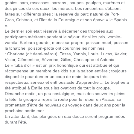
gobies, sars, rascasses, sarrans , saupes, poulpes, murènes et
des pinces de ces eaux, les mérous. Les rencontres s’étaient
faites sur différents sites : la réserve du parc naturel de Port-
Cros, Cristaou, et l’îlot de la Fourmigue et son épave « le Spahis
».
Le dernier soir était réservé à décerner des trophées aux
participants méritants pendant le séjour. Ainsi les prix, vomito-
vomita, Barbara gourde, monsieur propre, poisson muet, poisson
la tchatche, poisson-pilote ont couronné les nominés
: Charlotte (dit demi-mérou), Tessa, Yanhis, Louis, Lucas, Xavier,
Victor, Clémentine, Séverine, Gilles, Christophe et Antonio.
Le « tuba d’or » est un prix honorifique qui est attribué et qui
récompense un membre des kids sur la saison entière ; toujours
disponible pour donner un coup de main, toujours très
respectueux, sérieux et enthousiaste d’apprendre ... Le trophée a
été attribué à Émilie sous les ovations de tout le groupe.
Dimanche matin, un peu nostalgique, mais des souvenirs pleins
la tête, le groupe a repris la route pour le retour en Alsace, se
promettant d’être de nouveau du voyage dans deux ans pour la
prochaine sortie mer.
En attendant, des plongées en eau douce seront programmées
durant l’été.